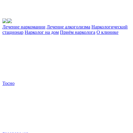
Лечение наркомании
Лечение алкоголизма
Наркологический
стационар
Нарколог на дом
Приём нарколога
О клинике
Тосно