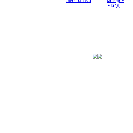
алкоголизма
методом
УБОД