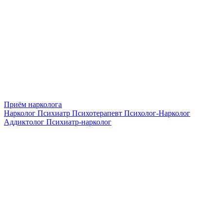
Приём нарколога
Нарколог
Психиатр
Психотерапевт
Психолог-Нарколог
Аддиктолог
Психиатр-нарколог